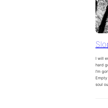
Slo
I will 
hard g
I’m gon
Empty 
soul ou